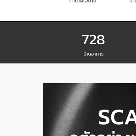
เจ่อ กำแพงเพชร
ตำนัวครัวปาย
บ้านธร
728
ร้านอาหาร