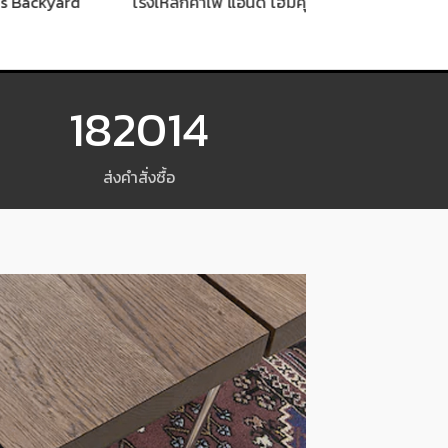
ackyard
โรงเหล็กคาเฟ่ แอนด์ โฮมคุ๊ก
โรงเบียร์คร
182014
ส่งคำสั่งซื้อ