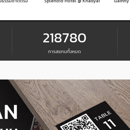
รมชาติตรัง
Splendid Hotel @ Khaoyai
Gainny's B
218780
การสแกนทั้งหมด